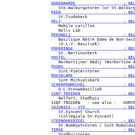
OUDENAARDE                    : BE
PEER                          : BE
PELT                          : BE

   Mobile carillon

PERUWELZ                      : BE

   Basilique Nôtre Dame de Bon-Seco
POPERINGE                     : BE
POSTEL                        : BE
PUURS                         : BE
ROESELARE                     : BE
SCHERPENHEUVEL                : BE
SINT-TRUIDEN                  : BE

   Belfort, Stadhuis

SOIGNIES - STV                : BE

   St.Vincent Church

STEENOKKERZEEL                : BE
TEMSE                         : BE