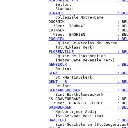
DIKSMUIDE - S                 : BE

   Belfort

DINANT                        : BE

   Collégiale Notre-Dame

DOORNIK                       : BEL
  *See:  TOURNAI              : BEL
EDINGEN                       : BEL
ENGHIEN                       : BE

   Église St-Nicolas de Smyrne

FLORENVILLE                   : BE

   Église de l'Assomption

GEMBLOUX                      : BE
GENK                          : BE
GENT - B                      : BE
GERAARDSBERGEN                : BE

   Sint Bartholomeuskerk

'S GRAVENBRAKEL               : BEL
GRIMBERGEN                    : BE

   Norbertijner Abdij

HAALTERT                      : BE