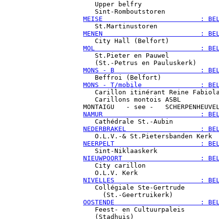
   Upper belfry

MEISE                         : BE
MENEN                         : BE
MOL                           : BE

   St.Pieter en Pauwel

MONS - B                      : BE
MONS - T/mobile               : BE

   Carillon itinérant Reine Fabiola
   Carillons montois ASBL

NAMUR                         : BE
NEDERBRAKEL                   : BE
NEERPELT                      : BE
NIEUWPOORT                    : BE

   City carillon

NIVELLES                      : BE

   Collégiale Ste-Gertrude

OOSTENDE                      : BE

   Feest- en Cultuurpaleis
