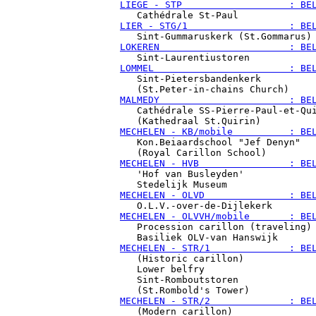
LIEGE - STP                   : BE
LIER - STG/1                  : BE
LOKEREN                       : BE
LOMMEL                        : BE

   Sint-Pietersbandenkerk

MALMEDY                       : BE

   Cathédrale SS-Pierre-Paul-et-Qui
MECHELEN - KB/mobile          : BE

   Kon.Beiaardschool "Jef Denyn"

MECHELEN - HVB                : BE

   'Hof van Busleyden'

MECHELEN - OLVD               : BE
MECHELEN - OLVVH/mobile       : BE

   Procession carillon (traveling)

MECHELEN - STR/1              : BE

   (Historic carillon)

   Lower belfry

   Sint-Romboutstoren

MECHELEN - STR/2              : BE

   (Modern carillon)
