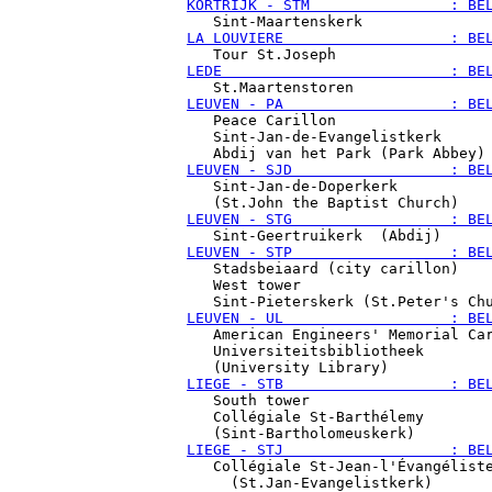
KORTRIJK - STM                : BE
LA LOUVIERE                   : BE
LEDE                          : BE
LEUVEN - PA                   : BE

   Peace Carillon

   Sint-Jan-de-Evangelistkerk

LEUVEN - SJD                  : BE

   Sint-Jan-de-Doperkerk

LEUVEN - STG                  : BE
LEUVEN - STP                  : BE

   Stadsbeiaard (city carillon)

   West tower

LEUVEN - UL                   : BE

   American Engineers' Memorial Car
   Universiteitsbibliotheek

LIEGE - STB                   : BE

   South tower

   Collégiale St-Barthélemy

LIEGE - STJ                   : BE

   Collégiale St-Jean-l'Évangéliste