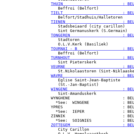
THUIN                         : BE
TIELT                         : BE
TIENEN                        : BE

   Stadsbeiaard (city carillon)

TONGEREN                      : BE

   Stadtoren

TOURNAI - B                   : BE
TURNHOUT                      : BE
VEURNE                        : BE
WAVRE                         : BE

   Eglise Saint-Jean-Baptiste

WINGENE                       : BE

   Sint-Amanduskerk

WYNGHENE                      : BEL
  *See:  WINGENE              : BEL
YPRES                         : BEL
  *See:  IEPER                : BEL
ZINNIK                        : BEL
ZOTTEGEM                      : BE

   City Carillon

   O.L.V. Hemelvaartkerk
