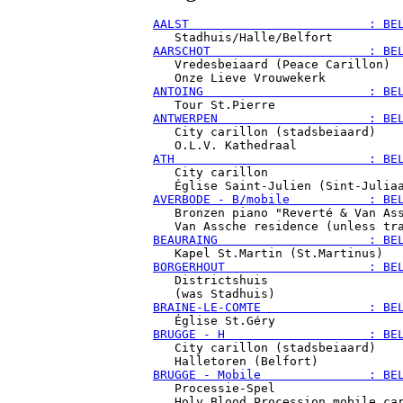
AALST                         : BE
AARSCHOT                      : BE

   Vredesbeiaard (Peace Carillon)

ANTOING                       : BE
ANTWERPEN                     : BE

   City carillon (stadsbeiaard)

ATH                           : BE

   City carillon

AVERBODE - B/mobile           : BE

   Bronzen piano "Reverté & Van Ass
BEAURAING                     : BE
BORGERHOUT                    : BE

   Districtshuis

BRAINE-LE-COMTE               : BE
BRUGGE - H                    : BE

   City carillon (stadsbeiaard)

BRUGGE - Mobile               : BE

   Processie-Spel
