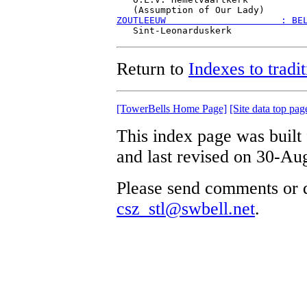
ZOUTLEEUW                     : BE
Return to
Indexes to tradit
[TowerBells Home Page]
[Site data top pag
This index page was built
and last revised on 30-Au
Please send comments or q
csz_stl@swbell.net
.