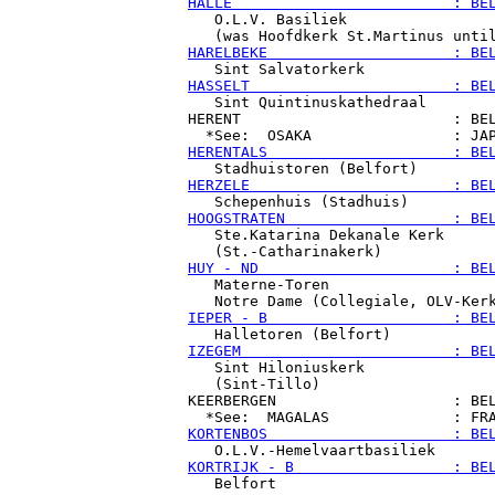
HALLE                         : BE

   O.L.V. Basiliek

HARELBEKE                     : BE
HASSELT                       : BE

   Sint Quintinuskathedraal

HERENT                        : BEL
HERENTALS                     : BE
HERZELE                       : BE
HOOGSTRATEN                   : BE

   Ste.Katarina Dekanale Kerk

HUY - ND                      : BE

   Materne-Toren

IEPER - B                     : BE
IZEGEM                        : BE

   Sint Hiloniuskerk

   (Sint-Tillo)

KEERBERGEN                    : BEL
KORTENBOS                     : BE
KORTRIJK - B                  : BE