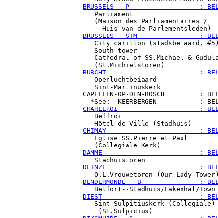
BRUSSELS - P                  : BE

   Parliament

   (Maison des Parliamentaires /

BRUSSELS - STM                : BE

   City carillon (stadsbeiaard, #5)
   South tower

   Cathedral of SS.Michael & Gudula
BURCHT                        : BE

   Openluchtbeiaard

   Sint-Martinuskerk

CAPELLEN-OP-DEN-BOSCH         : BEL
CHARLEROI                     : BE

   Beffroi

CHIMAY                        : BE

   Eglise SS.Pierre et Paul

DAMME                         : BE
DEINZE                        : BE
DENDERMONDE - B               : BE
DIEST                         : BE

   Sint Sulpitiuskerk (Collegiale)
